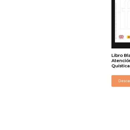
Libro B
Atención
Quística
Desca