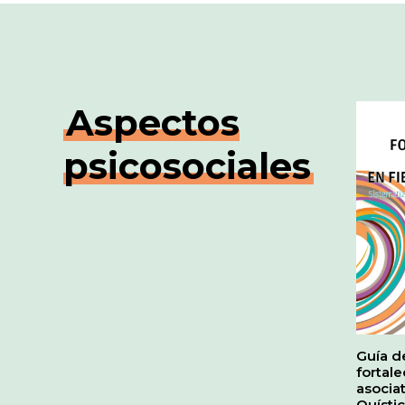
Aspectos
psicosociales
Guía d
fortal
asociat
Quísti