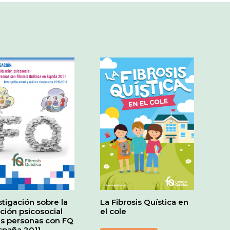
stigación sobre la
La Fibrosis Quística en
ación psicosocial
el cole
as personas con FQ
spaña 2011