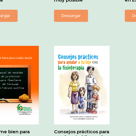
argar
Descargar
D
me bien para
Consejos prácticos para