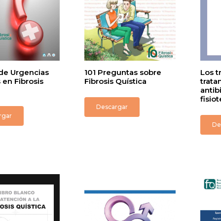
de Urgencias
101 Preguntas sobre
Los t
en Fibrosis
Fibrosis Quística
trata
antib
fisio
Descargar
rgar
De