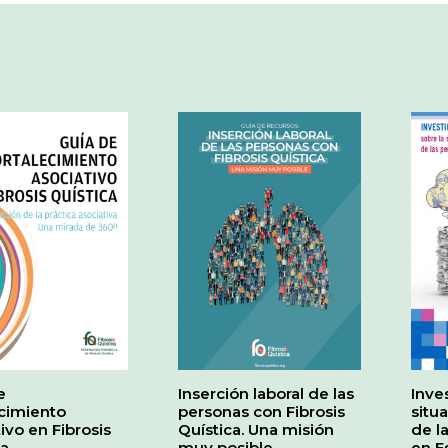
e
Inserción laboral de las
Inve
ecimiento
personas con Fibrosis
situ
ivo en Fibrosis
Quística. Una misión
de l
ca
muy posible
en E