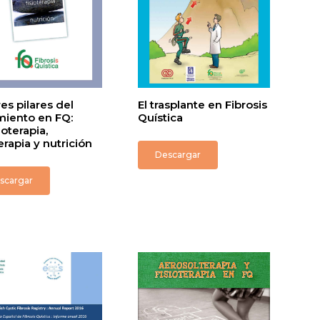
res pilares del
El trasplante en Fibrosis
miento en FQ:
Quística
ioterapia,
terapia y nutrición
Descargar
scargar