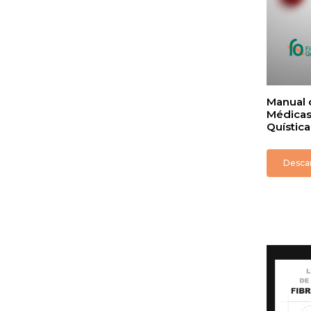
Manual 
Médicas 
Quística
Desca