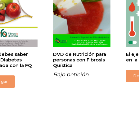
debes saber
DVD de Nutrición para
El ej
 Diabetes
personas con Fibrosis
en la
ada con la FQ
Quística
Bajo petición
De
rgar