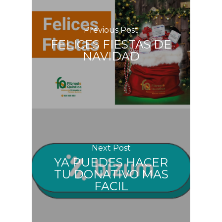
Previous Post
FELICES FIESTAS DE
NAVIDAD
Next Post
YA PUEDES HACER
TU DONATIVO MAS
FACIL